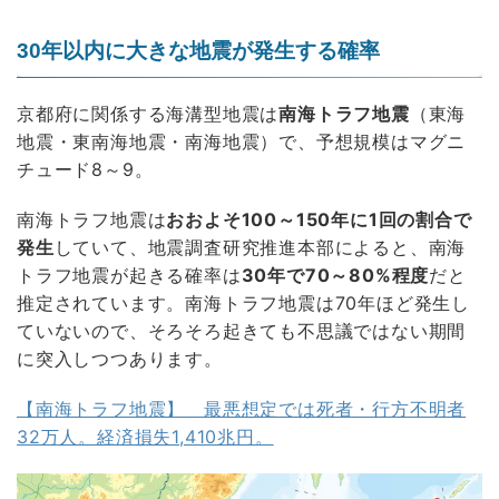
30年以内に大きな地震が発生する確率
京都府に関係する海溝型地震は
南海トラフ地震
（東海
地震・東南海地震・南海地震）で、予想規模はマグニ
チュード8～9。
南海トラフ地震は
おおよそ100～150年に1回の割合で
発生
していて、地震調査研究推進本部によると、南海
トラフ地震が起きる確率は
30年で70～80%程度
だと
推定されています。南海トラフ地震は70年ほど発生し
ていないので、そろそろ起きても不思議ではない期間
に突入しつつあります。
【南海トラフ地震】 最悪想定では死者・行方不明者
32万人。経済損失1,410兆円。