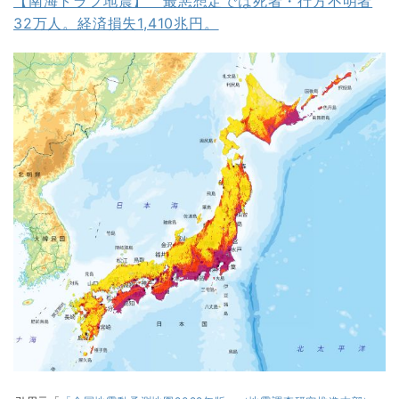
【南海トラフ地震】 最悪想定では死者・行方不明者
32万人。経済損失1,410兆円。