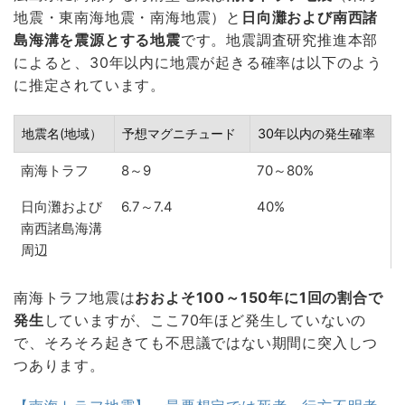
地震・東南海地震・南海地震）と
日向灘および南西諸
島海溝を震源とする地震
です。地震調査研究推進本部
によると、30年以内に地震が起きる確率は以下のよう
に推定されています。
地震名(地域）
予想マグニチュード
30年以内の発生確率
南海トラフ
8～9
70～80%
日向灘および
6.7～7.4
40%
南西諸島海溝
周辺
南海トラフ地震は
おおよそ100～150年に1回の割合で
発生
していますが、ここ70年ほど発生していないの
で、そろそろ起きても不思議ではない期間に突入しつ
つあります。